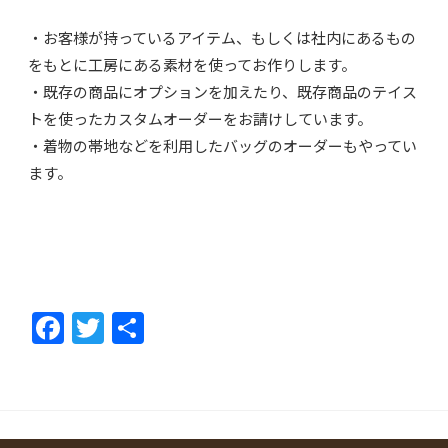
・お客様が持っているアイテム、もしくは社内にあるもの
をもとに工房にある素材を使ってお作りします。
・既存の商品にオプションを加えたり、既存商品のテイス
トを使ったカスタムオーダーをお請けしています。
・着物の帯地などを利用したバッグのオーダーもやってい
ます。
F
T
共
ac
w
有
e
itt
b
er