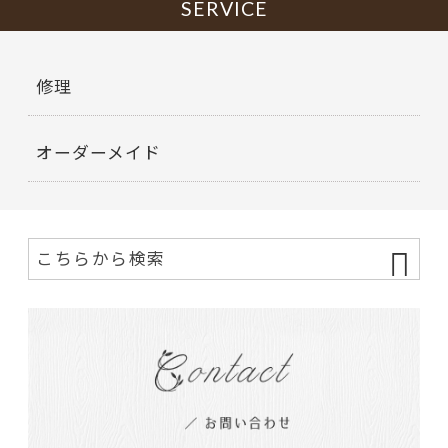
o
SERVICE
o
k
修理
オーダーメイド