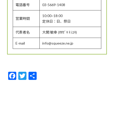
電話番号
03-5669-1408
10:00~18:00
営業時間
定休日：日、祭日
代表者名
大関 敏幸 (ｵｵｾﾞｷ ﾄｼﾕｷ)
E-mail
info@squeeze.ne.jp
F
T
共
ac
w
有
e
itt
b
er
o