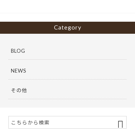
o
k
Category
BLOG
NEWS
その他