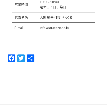
10:00~18:00
営業時間
定休日：日、祭日
代表者名
大関 敏幸 (ｵｵｾﾞｷ ﾄｼﾕｷ)
E-mail
info@squeeze.ne.jp
F
T
共
ac
w
有
e
itt
b
er
o
o
k