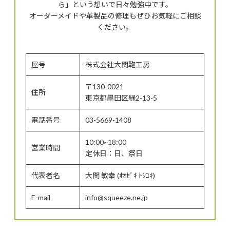
ら」という想いで日々勉強中です。
オーダーメイドや革製品の修理もぜひお気軽にご相談
ください。
屋号
株式会社大関鞄工房
〒130-0021
住所
東京都墨田区緑2-13-5
電話番号
03-5669-1408
10:00~18:00
営業時間
定休日：日、祭日
代表者名
大関 敏幸 (ｵｵｾﾞｷ ﾄｼﾕｷ)
E-mail
info@squeeze.ne.jp