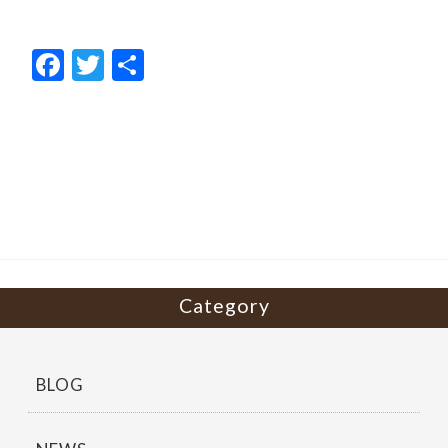
F
T
共
ac
w
有
e
itt
b
er
o
o
k
Category
BLOG