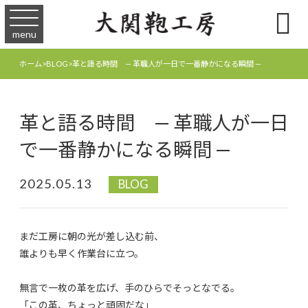

menu
ホーム
>
BLOG
>
革と語る時間 — 革職人が一日で一番静かになる瞬間 —
革と語る時間 — 革職人が一日
で一番静かになる瞬間 —
2025.05.13
BLOG
まだ工房に朝の光が差し込む前、
誰よりも早く作業台に立つ。
無言で一枚の革を広げ、手のひらでそっとなでる。
「この革、ちょっと頑固だな」