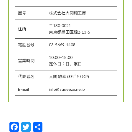
屋号
株式会社大関鞄工房
〒130-0021
住所
東京都墨田区緑2-13-5
電話番号
03-5669-1408
10:00~18:00
営業時間
定休日：日、祭日
代表者名
大関 敏幸 (ｵｵｾﾞｷ ﾄｼﾕｷ)
E-mail
info@squeeze.ne.jp
F
T
共