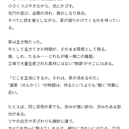
小さくつぶやきながら、光にかざす。
毛穴の並び、血筋の流れ、肩のしなり具合。
すべてに目を凝らしながら、革が語りかけてくるのを待ってい
る。
革は生き物だった。
牛として生きてきた時間が、そのまま質感として残る。
傷、しわ、たるみ──どれもが唯一無二の履歴。
工場で大量生産された素材にはない“物語”がそこにはある。
「どこを主役にするか。それは、革が決めるのだ」
“選革（せんかく）”の時間は、作るというよりも“聞く”作業に
近い。
たとえば、同じ茶色の革でも、赤みが強い部分、渋みのある部
分がある。
ツヤの出方や手ざわりも微妙に違う。
すべてを均一に整えてしまえば、確かにきれいにはなる。だが