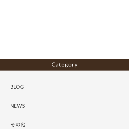
ac
w
有
e
itt
b
er
o
o
k
Category
BLOG
NEWS
その他