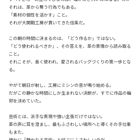
それは、革から奪う行為でもある。
「素材の個性を活かす」こと。
それが大関鞄工房が貫いてきた信条だ。
この朝の時間に決まるのは、「どう作るか」ではない。
「どう使われるべきか」、その答えを、革の表情から読み取る
こと。
それこそが、長く使われ、愛されるバッグづくりの第一歩とな
る。
やがて朝日が射し、工房にミシンの音が鳴り始める。
だがこの静かな時間にしか生まれない決断が、すでに作品の輪
郭を決めていた。
芸術とは、派手な表現や強い主張だけではない。
革の声に耳を澄まし、最もふさわしい場所へと導くその手仕事
もまた、
確かに「静かなる芸術」と呼ぶにふさわしいのだ。