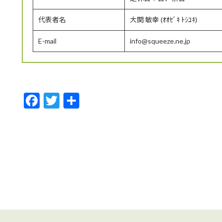
代表者名
大関 敏幸 (ｵｵｾﾞｷ ﾄｼﾕｷ)
E-mail
info@squeeze.ne.jp
F
T
共
ac
w
有
e
itt
b
er
o
o
k