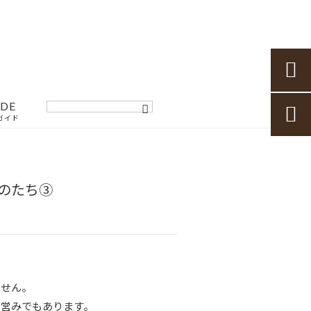

IDE

ガイド
のたち③
ません。
の営みでもあります。