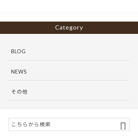
o
k
Category
BLOG
NEWS
その他