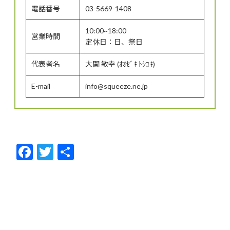
電話番号
03-5669-1408
10:00~18:00
営業時間
定休日：日、祭日
代表者名
大関 敏幸 (ｵｵｾﾞｷ ﾄｼﾕｷ)
E-mail
info@squeeze.ne.jp
F
T
共
ac
w
有
e
itt
b
er
o