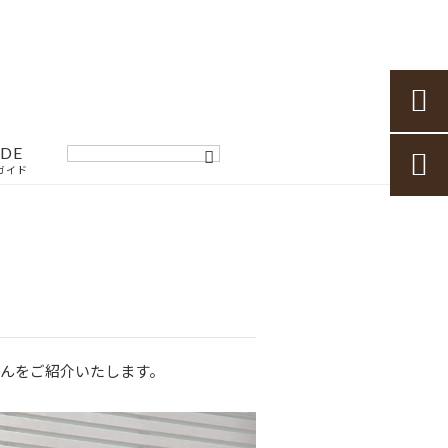

IDE

ガイド
んをご紹介いたします。