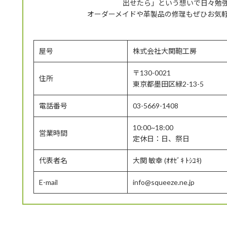
出せたら」という想いで日々勉
オーダーメイドや革製品の修理もぜひお気
屋号
株式会社大関鞄工房
〒130-0021
住所
東京都墨田区緑2-13-5
電話番号
03-5669-1408
10:00~18:00
営業時間
定休日：日、祭日
代表者名
大関 敏幸 (ｵｵｾﾞｷ ﾄｼﾕｷ)
E-mail
info@squeeze.ne.jp