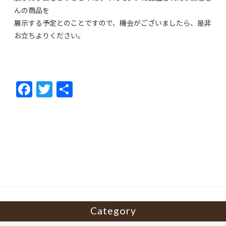
んの商品を
展示する予定とのことですので、機会がございましたら、是非
お立ちよりください。
F
T
共
ac
w
有
e
itt
b
er
o
o
k
Category