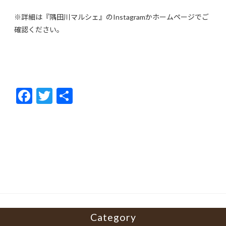
※詳細は『隅田川マルシェ』のInstagramかホームページでご
確認ください。
F
T
共
ac
w
有
e
itt
b
er
o
o
k
Category