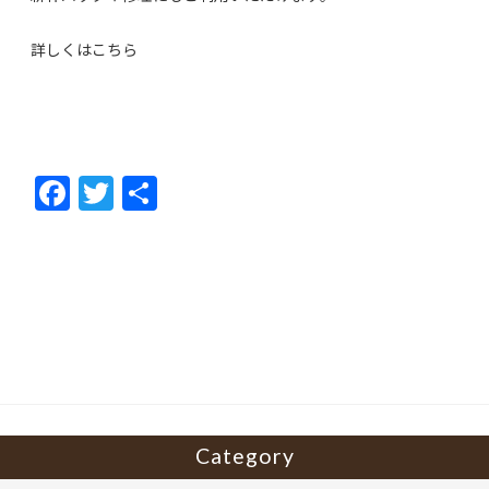
詳しくは
こちら
F
T
共
ac
w
有
e
itt
b
er
o
o
k
Category